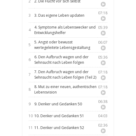
2
2. Die Flucht vor sich selbst
07:18
3
3. Das eigene Leben updaten
4. Symptome als Lebenswecker und
05:39
4
Entwicklungshelfer
5. Angst oder bewusst
06:07
5
wertegeleitete Lebensgestaltung
6. Den Aufbruch wagen und der
05:36
6
Sehnsucht nach Leben folgen
7. Den Aufbruch wagen und der
07:18
7
Sehnsucht nach Leben folgen (Teil 2)
8. Mut zu einer neuen, authentischen
07:18
8
Lebensvision
06:38
9
9. Denker und Gedanken 50
10
10. Denker und Gedanken 51
04:03
02:36
11
11. Denker und Gedanken 52